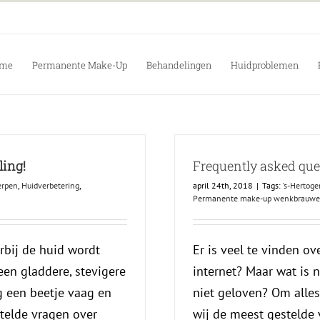
me
Permanente Make-Up
Behandelingen
Huidproblemen
ling!
Frequently asked qu
erpen
,
Huidverbetering
,
april 24th, 2018
|
Tags:
's-Hertog
Permanente make-up wenkbrauwe
rbij de huid wordt
Er is veel te vinden 
 een gladdere, stevigere
internet? Maar wat is
g een beetje vaag en
niet geloven? Om alles
telde vragen over
wij de meest gestelde 