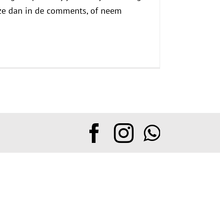
eze dan in de comments, of neem
Facebook
Instagram
Whats