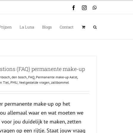
Facebook
Instagram
WhatsApp
Prijzen
La Luna
Blogs
Contact
estions (FAQ) permanente make-up
enbosch
,
den bosch
,
FAQ
,
Permanente make-up Aalst
,
n Tiel
,
PMU
,
Veelgestelde vragen
,
zaltbommel
over permanente make-up op het
 nou allemaal waar en wat moeten we
 voor jou duidelijk te maken, zetten
vragen op een rijtje. Staat jouw vraag