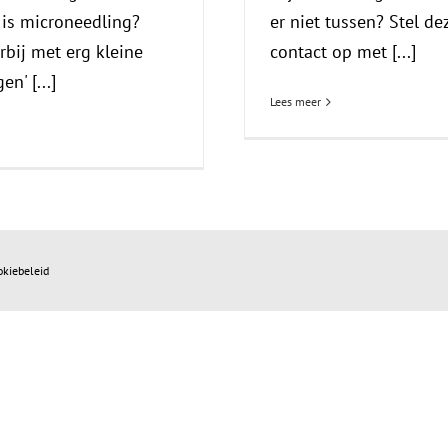
 is microneedling?
er niet tussen? Stel d
bij met erg kleine
contact op met [...]
n' [...]
Lees meer
okiebeleid