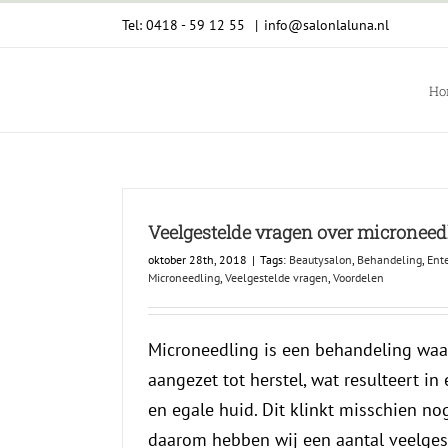
Ga
Tel: 0418 - 59 12 55
|
info@salonlaluna.nl
naar
inhoud
Ho
Veelgestelde vragen over microneed
oktober 28th, 2018
|
Tags:
Beautysalon
,
Behandeling
,
Ent
Microneedling
,
Veelgestelde vragen
,
Voordelen
Microneedling is een behandeling waa
aangezet tot herstel, wat resulteert in
en egale huid. Dit klinkt misschien no
daarom hebben wij een aantal veelges