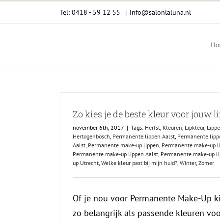
Ga
Tel: 0418 - 59 12 55
|
info@salonlaluna.nl
naar
inhoud
Ho
Zo kies je de beste kleur voor jouw l
november 6th, 2017
|
Tags:
Herfst
,
Kleuren
,
Lipkleur
,
Lipp
Hertogenbosch
,
Permanente lippen Aalst
,
Permanente lipp
Aalst
,
Permanente make-up lippen
,
Permanente make-up li
Permanente make-up lippen Aalst
,
Permanente make-up li
up Utrecht
,
Welke kleur past bij mijn huid?
,
Winter
,
Zomer
Of je nou voor Permanente Make-Up kies
zo belangrijk als passende kleuren voor