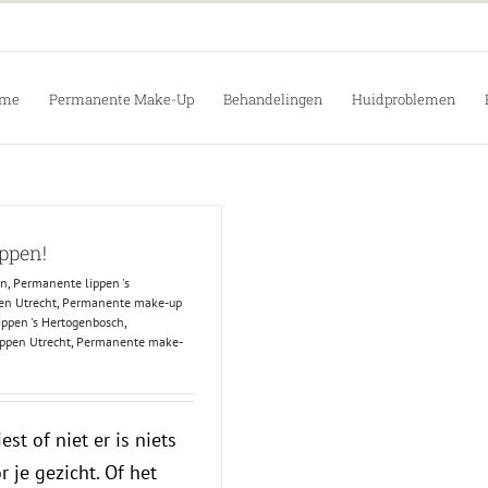
me
Permanente Make-Up
Behandelingen
Huidproblemen
ippen!
en
,
Permanente lippen 's
en Utrecht
,
Permanente make-up
ppen 's Hertogenbosch
,
ppen Utrecht
,
Permanente make-
t of niet er is niets
 je gezicht. Of het