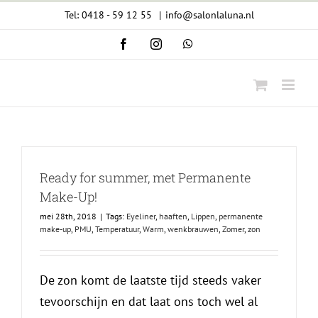
Ga
Tel: 0418 - 59 12 55
|
info@salonlaluna.nl
naar
Facebook
Instagram
WhatsApp
inhoud
Ready for summer, met Permanente
Make-Up!
mei 28th, 2018
|
Tags:
Eyeliner
,
haaften
,
Lippen
,
permanente
make-up
,
PMU
,
Temperatuur
,
Warm
,
wenkbrauwen
,
Zomer
,
zon
De zon komt de laatste tijd steeds vaker
tevoorschijn en dat laat ons toch wel al