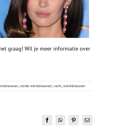
et graag! Wil je meer informatie over
wenkbrauwen
,
ronde wenkbrauwen
,
vorm
,
wenkbrauwen
Facebook
WhatsApp
Pinterest
E-
mail