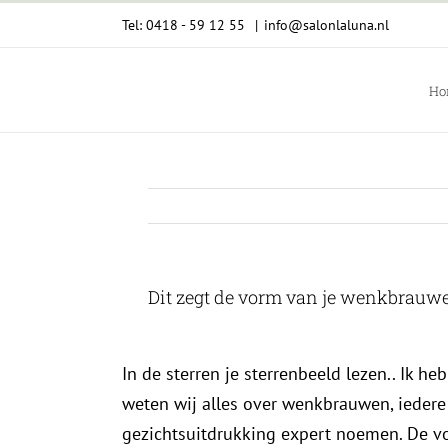
Ga
Tel: 0418 - 59 12 55
|
info@salonlaluna.nl
naar
inhoud
Ho
Dit zegt de vorm van je wenkbrauwen
In de sterren je sterrenbeeld lezen.. Ik h
weten wij alles over wenkbrauwen, ieder
gezichtsuitdrukking expert noemen. De v