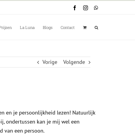
Facebook
Instagram
WhatsApp
Prijzen
La Luna
Blogs
Contact
Vorige
Volgende
ken en je persoonlijkheid lezen!
Natuurlijk
j, ondertussen kan je mij wel een
d van een persoon.