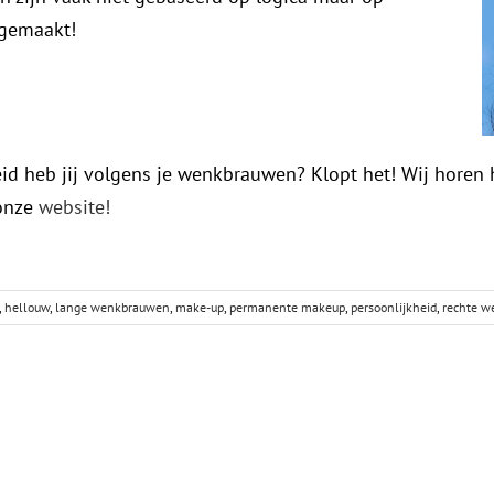
 gemaakt!
id heb jij volgens je wenkbrauwen? Klopt het! Wij horen h
 onze
website!
,
hellouw
,
lange wenkbrauwen
,
make-up
,
permanente makeup
,
persoonlijkheid
,
rechte 