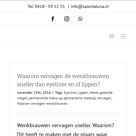
Ga
Tel: 0418 - 59 12 55
|
info@salonlaluna.nl
naar
Facebook
Instagram
WhatsApp
inhoud
Waarom vervagen de wenkbrauwen
sneller dan eyeliner en of lippen?
november 15th, 2016
|
Tags:
Eyeliner
,
Lippen
,
Meest gestelde
vragen
,
permanente make-up
,
permanente makeup
,
Vervagen
,
Waarom vervagen wenkbrauwen
Wenkbrauwen vervagen sneller. Waarom?
Dit heeft te maken met de plaats waar