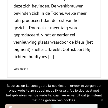
deze zich bevinden. De wenkbrauwen
bevinden zich in de T-zone, welke meer
talg produceert dan de rest van het
gezicht. Doordat er meer talg wordt
geproduceerd, vindt er eerder cel
vernieuwing plaats waardoor de kleur (het
pigment) sneller afbreekt. Opfrisbeurt Bij
lichtere huidtypes [...]
Lees meer
Beautysalon La Luna gebruikt cookies om ervoor te zorgen dat
onze website zo soepel mogelijk draait. Als je doorgaat met
het gebruiken van de website, gaan we er vanuit dat je instemt
© Copyright
2026 | All Rights Reserved |
Privacy Verklaring
|
Cookiebeleid
met ons gebruik van cookies.
Facebook
Instagram
WhatsA