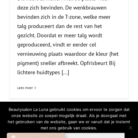
deze zich bevinden. De wenkbrauwen
bevinden zich in de T-zone, welke meer
talg produceert dan de rest van het
gezicht. Doordat er meer talg wordt
geproduceerd, vindt er eerder cel
vernieuwing plaats waardoor de kleur (het
pigment) sneller afbreekt. Opfrisbeurt Bij
lichtere huidtypes [...]
Lees meer
Beautysalon La Luna gebruikt cookies om ervoor te zorgen dat
onze website zo soepel mogelijk draait. Als je doorgaat met
het gebruiken van de website, gaan we er vanuit dat je instemt
© Copyright
2026 | All Rights Reserved |
Privacy Verklaring
|
Cookiebeleid
met ons gebruik van cookies.
Facebook
Instagram
WhatsA