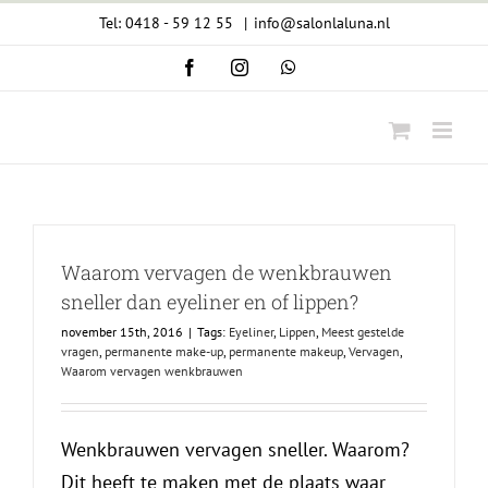
Ga
Tel: 0418 - 59 12 55
|
info@salonlaluna.nl
naar
Facebook
Instagram
WhatsApp
inhoud
Waarom vervagen de wenkbrauwen
sneller dan eyeliner en of lippen?
november 15th, 2016
|
Tags:
Eyeliner
,
Lippen
,
Meest gestelde
vragen
,
permanente make-up
,
permanente makeup
,
Vervagen
,
Waarom vervagen wenkbrauwen
Wenkbrauwen vervagen sneller. Waarom?
Dit heeft te maken met de plaats waar