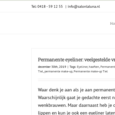
Ga
Tel: 0418 - 59 12 55
|
info@salonlaluna.nl
naar
inhoud
Ho
Permanente eyeliner: veelgestelde 
december 30th, 2019
|
Tags:
Eyeliner
,
haaften
,
Permanente
Tiel
,
permanente make-up
,
Permanente make-up Tiel
Waar denk je aan als je aan permanen
Waarschijnlijk gaat je gedachte eerst
wenkbrauwen. Maar daarnaast heb je 
lippen en kun je ook een eyeliner laten