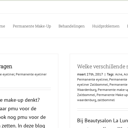
me
Permanente Make-Up
Behandelingen
Huidproblemen
vragen
Welke verschillende s
 eyeliner
,
Permanente eyeliner
maart 27th, 2017
|
Tags:
Acne
,
Ac
Permanente eyeliner
,
Permanente 
eyeliner Zaltbommel
,
Permanente 
Waardenburg
,
Permanente make-up
Zaltbommel
,
Permanente Make-up
te make-up denkt?
waardenburg
,
zaltbommel
 naar pmu voor de
ook nog pmu voor de
Bij Beautysalon La Lun
 zetten. In deze blog