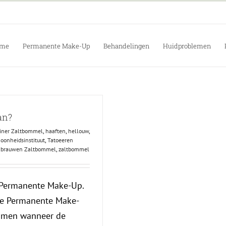
me
Permanente Make-Up
Behandelingen
Huidproblemen
an?
iner Zaltbommel
,
haaften
,
hellouw
,
oonheidsinstituut
,
Tatoeeren
brauwen Zaltbommel
,
zaltbommel
 Permanente Make-Up.
de Permanente Make-
 komen wanneer de