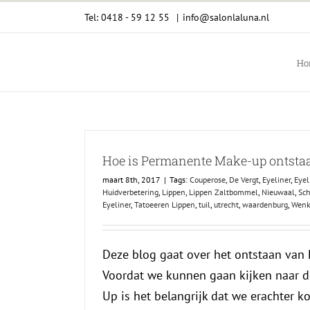
Ga
Tel: 0418 - 59 12 55
|
info@salonlaluna.nl
naar
inhoud
Ho
Hoe is Permanente Make-up ontsta
maart 8th, 2017
|
Tags:
Couperose
,
De Vergt
,
Eyeliner
,
Eyel
Huidverbetering
,
Lippen
,
Lippen Zaltbommel
,
Nieuwaal
,
Sch
Eyeliner
,
Tatoeeren Lippen
,
tuil
,
utrecht
,
waardenburg
,
Wenk
Deze blog gaat over het ontstaan van
Voordat we kunnen gaan kijken naar 
Up is het belangrijk dat we erachter