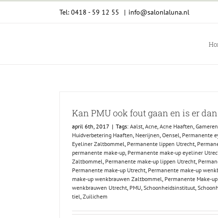
Ga
Tel: 0418 - 59 12 55
|
info@salonlaluna.nl
naar
inhoud
Ho
Kan PMU ook fout gaan en is er dan
april 6th, 2017
|
Tags:
Aalst
,
Acne
,
Acne Haaften
,
Gameren
Huidverbetering Haaften
,
Neerijnen
,
Oensel
,
Permanente ey
Eyeliner Zaltbommel
,
Permanente lippen Utrecht
,
Permane
permanente make-up
,
Permanente make-up eyeliner Utrec
Zaltbommel
,
Permanente make-up lippen Utrecht
,
Permane
Permanente make-up Utrecht
,
Permanente make-up wenkb
make-up wenkbrauwen Zaltbommel
,
Permanente Make-up
wenkbrauwen Utrecht
,
PMU
,
Schoonheidsinstituut
,
Schoonh
tiel
,
Zuilichem