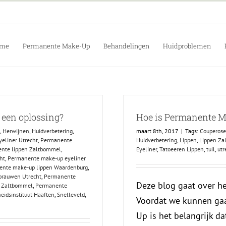
me
Permanente Make-Up
Behandelingen
Huidproblemen
 een oplossing?
Hoe is Permanente M
,
Herwijnen
,
Huidverbetering
,
maart 8th, 2017
|
Tags:
Couperose
eliner Utrecht
,
Permanente
Huidverbetering
,
Lippen
,
Lippen Za
nte lippen Zaltbommel
,
Eyeliner
,
Tatoeeren Lippen
,
tuil
,
utr
ht
,
Permanente make-up eyeliner
nte make-up lippen Waardenburg
,
rauwen Utrecht
,
Permanente
Deze blog gaat over h
 Zaltbommel
,
Permanente
eidsinstituut Haaften
,
Snelleveld
,
Voordat we kunnen gaa
Up is het belangrijk 