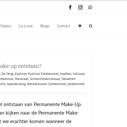
Facebook
Instagram
WhatsApp
Prijzen
La Luna
Blogs
Contact
ake-up ontstaan?
,
De Vergt
,
Eyeliner
,
Eyeliner Zaltbommel
,
haaften
,
hellouw
,
ltbommel
,
Nieuwaal
,
Schoonheidsinstituut
,
Tatoeeren
echt
,
waardenburg
,
Wenkbrauwen Zaltbommel
,
zaltbommel
et ontstaan van Permanente Make-Up.
n kijken naar de Permanente Make-
dat we erachter komen wanneer de