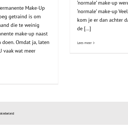
‘normale’ make-up wer
 Permanente Make-Up
‘normale’ make-up Veel
noeg getraind is om
kom je er dan achter d
mand die te weinig
de [...]
manente make-up naast
 doen. Omdat ja, laten
Lees meer
U vaak wat meer
okiebeleid