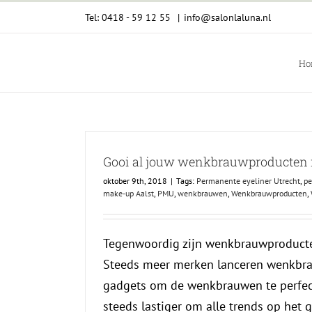
Ga
Tel: 0418 - 59 12 55
|
info@salonlaluna.nl
naar
inhoud
Ho
Gooi al jouw wenkbrauwproducten
oktober 9th, 2018
|
Tags:
Permanente eyeliner Utrecht
,
p
make-up Aalst
,
PMU
,
wenkbrauwen
,
Wenkbrauwproducten
,
Tegenwoordig zijn wenkbrauwproducten
Steeds meer merken lanceren wenkbr
gadgets om de wenkbrauwen te perfec
steeds lastiger om alle trends op het 