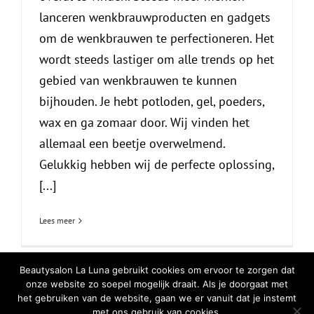
lanceren wenkbrauwproducten en gadgets
om de wenkbrauwen te perfectioneren. Het
wordt steeds lastiger om alle trends op het
gebied van wenkbrauwen te kunnen
bijhouden. Je hebt potloden, gel, poeders,
wax en ga zomaar door. Wij vinden het
allemaal een beetje overwelmend.
Gelukkig hebben wij de perfecte oplossing,
[...]
Lees meer
Beautysalon La Luna gebruikt cookies om ervoor te zorgen dat
onze website zo soepel mogelijk draait. Als je doorgaat met
het gebruiken van de website, gaan we er vanuit dat je instemt
© Copyright
2026 | All Rights Reserved |
Privacy Verklaring
|
Cookiebeleid
met ons gebruik van cookies.