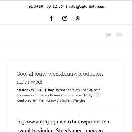
Ga
Tel: 0418 - 59 12 55
|
info@salonlaluna.nl
naar
Facebook
Instagram
WhatsApp
inhoud
Gooi al jouw wenkbrauwproducten
maar weg!
oktober 9th, 2018
|
Tags:
Permanente eyeliner Utrecht
,
permanente make-up
,
Permanente make-up Aalst
,
PMU
,
wenkbrauwen
,
Wenkbrauwproducten
,
Wenkies
Tegenwoordig zijn wenkbrauwproducten
overal te vinden. Steeds meer merken