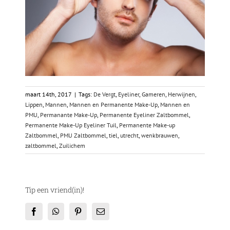
maart 14th, 2017
|
Tags:
De Vergt
,
Eyeliner
,
Gameren
,
Herwijnen
,
Lippen
,
Mannen
,
Mannen en Permanente Make-Up
,
Mannen en
PMU
,
Permanante Make-Up
,
Permanente Eyeliner Zaltbommel
,
Permanente Make-Up Eyeliner Tuil
,
Permanente Make-up
Zaltbommel
,
PMU Zaltbommel
,
tiel
,
utrecht
,
wenkbrauwen
,
zaltbommel
,
Zuilichem
Tip een vriend(in)!
Facebook
WhatsApp
Pinterest
E-
mail