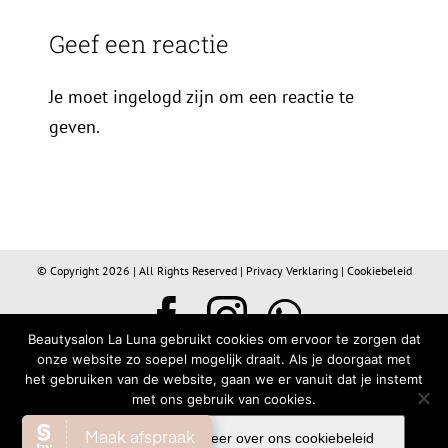
Geef een reactie
Je moet ingelogd zijn om een reactie te
geven.
© Copyright
2026 | All Rights Reserved |
Privacy Verklaring
|
Cookiebeleid
Facebook
Instagram
WhatsA
Beautysalon La Luna gebruikt cookies om ervoor te zorgen dat
onze website zo soepel mogelijk draait. Als je doorgaat met
het gebruiken van de website, gaan we er vanuit dat je instemt
met ons gebruik van cookies.
Ok
Lees meer over ons cookiebeleid