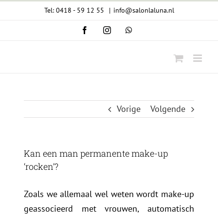
Ga
Tel: 0418 - 59 12 55
|
info@salonlaluna.nl
naar
Facebook
Instagram
WhatsApp
inhoud
Vorige
Volgende
Kan een man permanente make-up
‘rocken’?
Zoals we allemaal wel weten wordt make-up
geassocieerd met vrouwen, automatisch