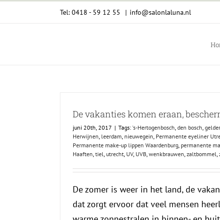
Ga
Tel: 0418 - 59 12 55
|
info@salonlaluna.nl
naar
inhoud
Ho
De vakanties komen eraan, bescherm
juni 20th, 2017
|
Tags:
's-Hertogenbosch
,
den bosch
,
gelde
Herwijnen
,
leerdam
,
nieuwegein
,
Permanente eyeliner Utr
Permanente make-up lippen Waardenburg
,
permanente m
Haaften
,
tiel
,
utrecht
,
UV
,
UVB
,
wenkbrauwen
,
zaltbommel
,
De zomer is weer in het land, de vaka
dat zorgt ervoor dat veel mensen heerl
warme zonnestralen in binnen- en buit