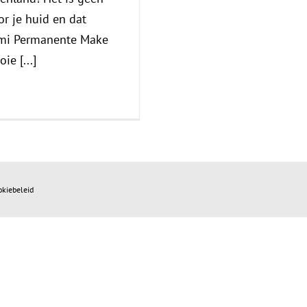
or je huid en dat
emi Permanente Make
ie [...]
okiebeleid