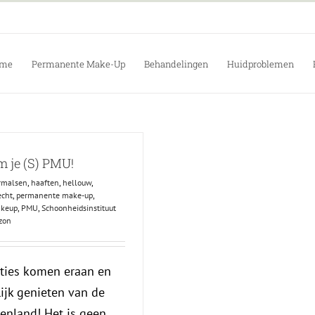
me
Permanente Make-Up
Behandelingen
Huidproblemen
 je (S) PMU!
rmalsen
,
haaften
,
hellouw
,
echt
,
permanente make-up
,
akeup
,
PMU
,
Schoonheidsinstituut
zon
nties komen eraan en
ijk genieten van de
enland! Het is geen