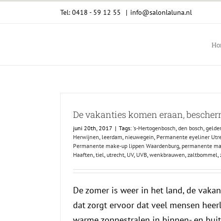
Ga
Tel: 0418 - 59 12 55
|
info@salonlaluna.nl
naar
inhoud
Ho
De vakanties komen eraan, bescherm
juni 20th, 2017
|
Tags:
's-Hertogenbosch
,
den bosch
,
gelde
Herwijnen
,
leerdam
,
nieuwegein
,
Permanente eyeliner Utr
Permanente make-up lippen Waardenburg
,
permanente m
Haaften
,
tiel
,
utrecht
,
UV
,
UVB
,
wenkbrauwen
,
zaltbommel
,
De zomer is weer in het land, de vaka
dat zorgt ervoor dat veel mensen heerl
warme zonnestralen in binnen- en buit