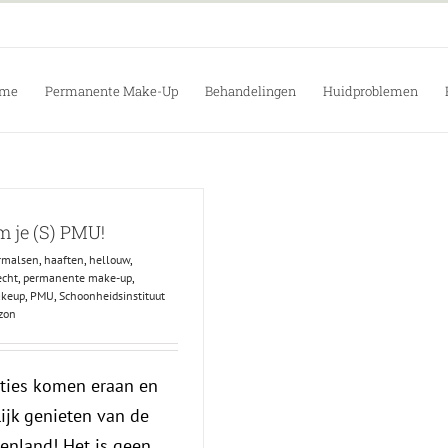
me
Permanente Make-Up
Behandelingen
Huidproblemen
 je (S) PMU!
rmalsen
,
haaften
,
hellouw
,
echt
,
permanente make-up
,
akeup
,
PMU
,
Schoonheidsinstituut
zon
nties komen eraan en
ijk genieten van de
enland! Het is geen