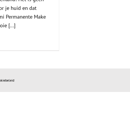
or je huid en dat
emi Permanente Make
ie [...]
okiebeleid