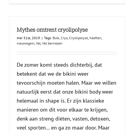
Mythes omtrent cryolipolyse
mei 31st, 2019
|
Tags:
Buik
,
Cryo
,
Cryolipolyse
,
haaften
,
nieuwegein
,
Vet
,
Vet bevriezen
De zomer komt steeds dichterbij, dat
betekent dat we de bikini weer
tevoorschijn moeten halen. Maar we willen
natuurlijk eerst dat onze bikini body weer
helemaal in shape is. Er zijn klassieke
manieren om dit voor elkaar te krijgen,
denk aan streng diëten, vasten, detoxen,
veel sporten… en ga zo maar door. Maar