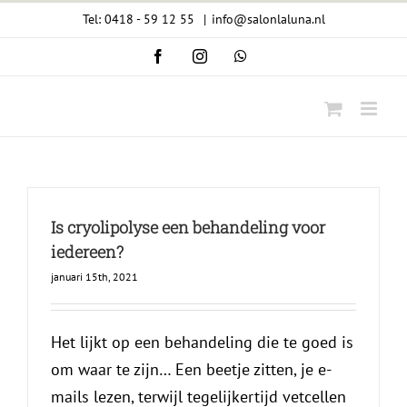
Ga
Tel: 0418 - 59 12 55
|
info@salonlaluna.nl
naar
Facebook
Instagram
WhatsApp
inhoud
Is cryolipolyse een behandeling voor
iedereen?
januari 15th, 2021
Het lijkt op een behandeling die te goed is
om waar te zijn… Een beetje zitten, je e-
mails lezen, terwijl tegelijkertijd vetcellen