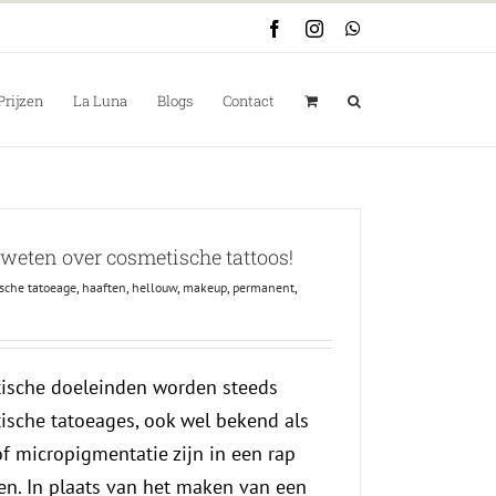
Facebook
Instagram
WhatsApp
Prijzen
La Luna
Blogs
Contact
 weten over cosmetische tattoos!
sche tatoeage
,
haaften
,
hellouw
,
makeup
,
permanent
,
ische doeleinden worden steeds
ische tatoeages, ook wel bekend als
 micropigmentatie zijn in een rap
. In plaats van het maken van een