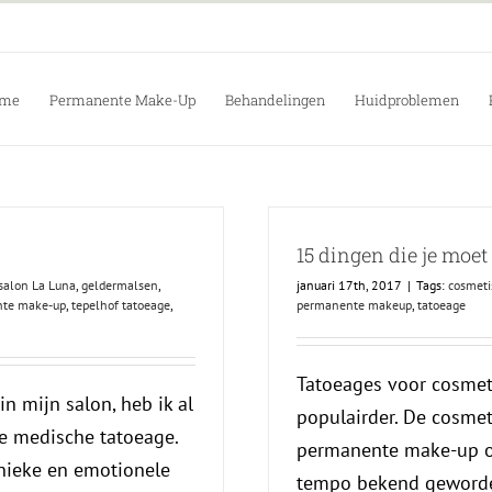
me
Permanente Make-Up
Behandelingen
Huidproblemen
15 dingen die je moet
salon La Luna
,
geldermalsen
,
januari 17th, 2017
|
Tags:
cosmeti
te make-up
,
tepelhof tatoeage
,
permanente makeup
,
tatoeage
Tatoeages voor cosmet
n mijn salon, heb ik al
populairder. De cosmet
 medische tatoeage.
permanente make-up of
nieke en emotionele
tempo bekend geworden