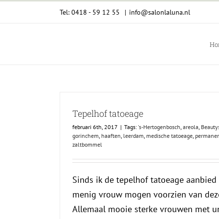
Ga
Tel: 0418 - 59 12 55
|
info@salonlaluna.nl
naar
inhoud
Ho
Tepelhof tatoeage
februari 6th, 2017
|
Tags:
's-Hertogenbosch
,
areola
,
Beauty
gorinchem
,
haaften
,
leerdam
,
medische tatoeage
,
permanen
zaltbommel
Sinds ik de tepelhof tatoeage aanbied i
menig vrouw mogen voorzien van deze
Allemaal mooie sterke vrouwen met u