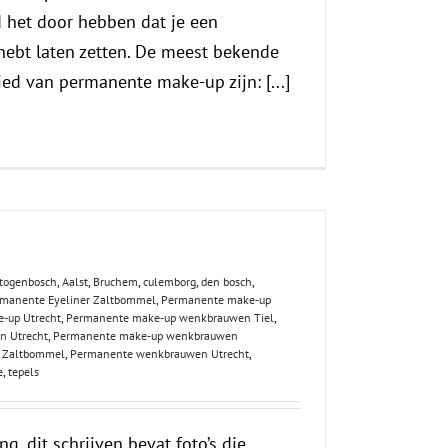
 het door hebben dat je een
hebt laten zetten. De meest bekende
ed van permanente make-up zijn: [...]
rtogenbosch
,
Aalst
,
Bruchem
,
culemborg
,
den bosch
,
manente Eyeliner Zaltbommel
,
Permanente make-up
-up Utrecht
,
Permanente make-up wenkbrauwen Tiel
,
n Utrecht
,
Permanente make-up wenkbrauwen
 Zaltbommel
,
Permanente wenkbrauwen Utrecht
,
e
,
tepels
, dit schrijven bevat foto’s die