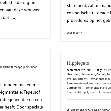
gelijkheid krijg om
statement, zal niemand
ren aan deze vrouwen,
cosmetische tatoeage 
dat [...]
procedures op het gebi
Lees meer
Nipplegate
edische tatoeage
,
pink ribbon
september 4th, 2016
|
Tags:
's-He
Neerijnen
,
nieuwegein
,
Oensel
,
Per
eyeliner Utrecht
,
Permanente make
Permanente make-up wenkbrauwe
lij mogen maken met
Zaltbommel
,
Permanente Make-up
pigmentatie. Tepelhof
Snelleveld
,
tepel
,
tepelhof tatoeag
r diegenen die na een
er heeft. Door speciale
Alvast een waarschuwing