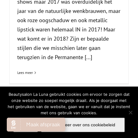
shows maar 2017 was overduidelijk het
jaar van de natuurlijke wenkbrauwen, maar
ook roze oogschaduw en ook metallic
lipstick waren helemaal IN in 2017! Maar
wat komt er in 2018? Zijn er bepaalde
stijlen die we misschien later gaan
terugzien in de Permanente [...]
Lees meer
Beautysalon La Luna gebruikt cookies om ervoor te zorgen dat
onze website zo soepel mogelijk draait. Als je doorgaat met
het gebruiken van de website, gaan we er vanuit dat je instemt
© Copyright
2026 | All Rights Reserved |
Privacy Verklaring
|
Cookiebeleid
met ons gebruik van cookies.
Facebook
Instagram
WhatsA
Ok
Lees meer over ons cookiebeleid