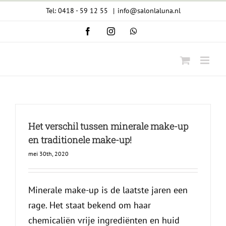
Ga
Tel: 0418 - 59 12 55
|
info@salonlaluna.nl
naar
Facebook
Instagram
WhatsApp
inhoud
Het verschil tussen minerale make-up
en traditionele make-up!
mei 30th, 2020
Minerale make-up is de laatste jaren een
rage. Het staat bekend om haar
chemicaliën vrije ingrediënten en huid