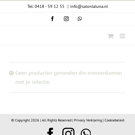
Ga
Tel: 0418 - 59 12 55
|
info@salonlaluna.nl
naar
Facebook
Instagram
WhatsApp
inhoud
Geen producten gevonden die overeenkomen
met je selectie.
© Copyright
2026 | All Rights Reserved |
Privacy Verklaring
|
Cookiebeleid
Facebook
Instagram
WhatsA